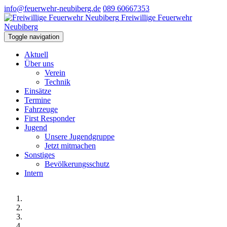
info@feuerwehr-neubiberg.de
089 60667353
Freiwillige Feuerwehr
Neubiberg
Toggle navigation
Aktuell
Über uns
Verein
Technik
Einsätze
Termine
Fahrzeuge
First Responder
Jugend
Unsere Jugendgruppe
Jetzt mitmachen
Sonstiges
Bevölkerungsschutz
Intern